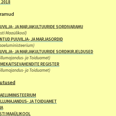
S
2018
aramud
UVILJA- JA MARJAKULTUURIDE SORDIVARAMU
sti Maaülikool)
NTUD PUUVILJA- JA MARJASORDID
aaeluministeerium)
UVILJA- JA MARJAKULTUURIDE SORDIKIRJELDUSED
llumajandus- ja Toiduamet
)
IMEKAITSEVAHENDITE REGISTER
llumajandus- ja Toiduamet)
utused
AELUMINISTEERIUM
LLUMAJANDUS- JA TOIDUAMET
IA
STI MAAÜLIKOOL