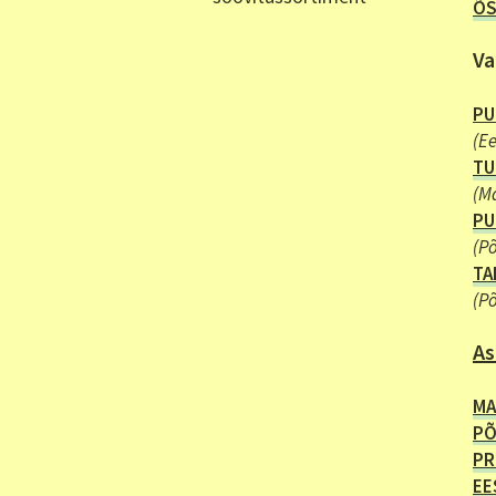
Õ
V
PU
(Ee
TU
(M
PU
(
Põ
TA
(
Põ
As
MA
PÕ
PR
EE