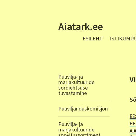
Aiatark.ee
ESILEHT
ISTIKUMÜ
Puuvilja- ja
V
marjakultuuride
sordiehtsuse
tuvastamine
Sõ
Puuviljanduskomisjon
EE
HE
Puuvilja- ja
marjakultuuride
A
I
soovitussortiment